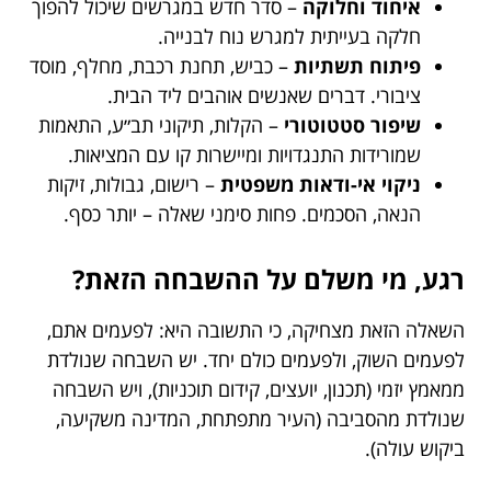
איחוד וחלוקה
– סדר חדש במגרשים שיכול להפוך
חלקה בעייתית למגרש נוח לבנייה.
פיתוח תשתיות
– כביש, תחנת רכבת, מחלף, מוסד
ציבורי. דברים שאנשים אוהבים ליד הבית.
שיפור סטטוטורי
– הקלות, תיקוני תב״ע, התאמות
שמורידות התנגדויות ומיישרות קו עם המציאות.
ניקוי אי-ודאות משפטית
– רישום, גבולות, זיקות
הנאה, הסכמים. פחות סימני שאלה – יותר כסף.
רגע, מי משלם על ההשבחה הזאת?
השאלה הזאת מצחיקה, כי התשובה היא: לפעמים אתם,
לפעמים השוק, ולפעמים כולם יחד. יש השבחה שנולדת
ממאמץ יזמי (תכנון, יועצים, קידום תוכניות), ויש השבחה
שנולדת מהסביבה (העיר מתפתחת, המדינה משקיעה,
ביקוש עולה).