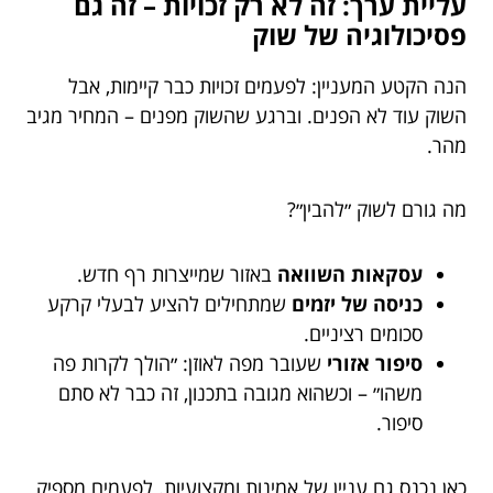
עליית ערך: זה לא רק זכויות – זה גם
פסיכולוגיה של שוק
הנה הקטע המעניין: לפעמים זכויות כבר קיימות, אבל
השוק עוד לא הפנים. וברגע שהשוק מפנים – המחיר מגיב
מהר.
מה גורם לשוק ״להבין״?
עסקאות השוואה
באזור שמייצרות רף חדש.
כניסה של יזמים
שמתחילים להציע לבעלי קרקע
סכומים רציניים.
סיפור אזורי
שעובר מפה לאוזן: ״הולך לקרות פה
משהו״ – וכשהוא מגובה בתכנון, זה כבר לא סתם
סיפור.
כאן נכנס גם עניין של אמינות ומקצועיות. לפעמים מספיק