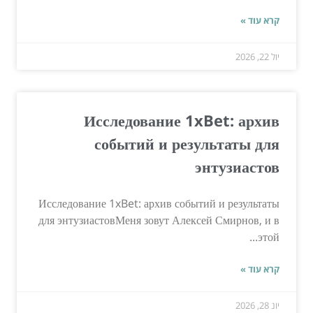
קרא עוד »
יול 22, 2026
Исследование 1xBet: архив
событий и результаты для
энтузиастов
Исследование 1xBet: архив событий и результаты
для энтузиастовМеня зовут Алексей Смирнов, и в
этой...
קרא עוד »
יונ 28, 2026