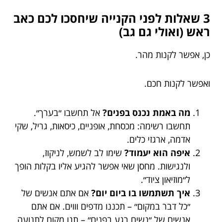
3 שאלות לפני הקנייה שיחסכו לכם כאב
ראש (ואולי גם גב)
כן, אפשר לקנות מהר.
ואפשר לקנות חכם.
מה באמת נכנס בפנים?
אל תחשבו ״בערך״.
תחשבו רשימה: מכסחת, אופניים, כיסאות, גריל, שקי
אדמה, ארגזי כלים.
איפה הוא יעמוד?
שימו לב לשמש, לניקוז,
ולנגישות. מחסן שאי אפשר להגיע אליו בקלות הופך
ל״מוזיאון ציוד״.
איך תשתמשו בו ביום יום?
אם אתם אנשים של
״כל דבר במקום״ – תכננו מדפים וווים. אם אתם
אנשים של ״נשים רגע בפנים״ – תנו מקום לתנועה.