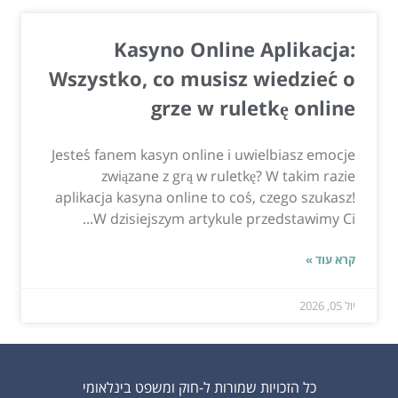
Kasyno Online Aplikacja:
Wszystko, co musisz wiedzieć o
grze w ruletkę online
Jesteś fanem kasyn online i uwielbiasz emocje
związane z grą w ruletkę? W takim razie
aplikacja kasyna online to coś, czego szukasz!
W dzisiejszym artykule przedstawimy Ci...
קרא עוד »
יול 05, 2026
כל הזכויות שמורות ל-חוק ומשפט בינלאומי