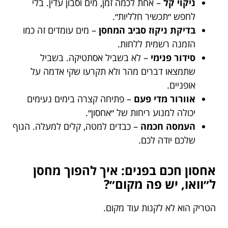
ניקוי קל
– אחת לכמה זמן, מים וסבון עדין. בלי
לחפש ״תכשיר חלליות״.
בדיקת ניקוז סביב המחסן
– מים עומדים זה כמו
הזמנה רשמית ללחות.
סידור פנימי
– לא בשביל אסתטיקה. בשביל
שתמצאו דברים מהר ולא תקרעו שקי אדמה על
אופניים.
אוורור מדי פעם
– פתיחה קצרה בימים נעימים
יכולה למנוע ריחות של ״אחסון״.
העמסה חכמה
– כבדים למטה, קלים למעלה. הגוף
שלכם יודה לכם.
אחסון חכם בפנים: איך להפוך מחסן
ל״וואו, יש פה מקום״?
הטריק הוא לא לקנות עוד מקום.