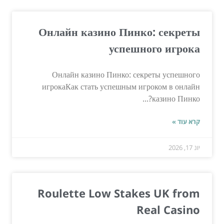
Онлайн казино Пинко: секреты
успешного игрока
Онлайн казино Пинко: секреты успешного
игрокаКак стать успешным игроком в онлайн
казино Пинко?...
קרא עוד »
יונ 17, 2026
Roulette Low Stakes UK from
Real Casino