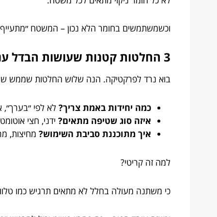
וכשמשתמשים בחומר הלא נכון – המשטח ״מתעייף״ מה
3 החלטות קטנות שעושות הבדל ענק בתכנון משתנות למוסד
בוא נרד לפרקטיקה. הנה שלוש החלטות שממש שוו
כמה יחידות באמת צריך?
לא לפי ״בערך״, 
איזה סוג שטיפה מתאים?
ידני, חצי אוטומטי
איך מתוכננת סביבת השימוש?
מחיצות, מרו
למה זה קריטי?
כי משתנה מעולה בחלל לא מתאים תרגיש כמו טלוויזיה 4K עם אנטנה מק