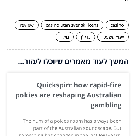
review
casino utan svensk licens
casino
ייעוץ משפטי
נדל"ן
נזיקין
המשך לעוד מאמרים שיוכלו לעזור...
Quickspin: how rapid-fire
pokies are reshaping Australian
gambling
The hum of a pokies room has always been
part of the Australian soundscape. But
something has changed in the last few years.