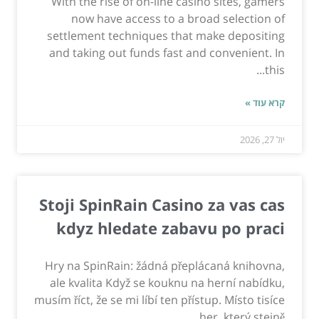
With the rise of on-line casino sites, gamers
now have access to a broad selection of
settlement techniques that make depositing
and taking out funds fast and convenient. In
this...
קרא עוד »
יול 27, 2026
Stoji SpinRain Casino za vas cas
kdyz hledate zabavu po praci
Hry na SpinRain: žádná přeplácaná knihovna,
ale kvalita Když se kouknu na herní nabídku,
musím říct, že se mi líbí ten přístup. Místo tisíce
her, který stejně...