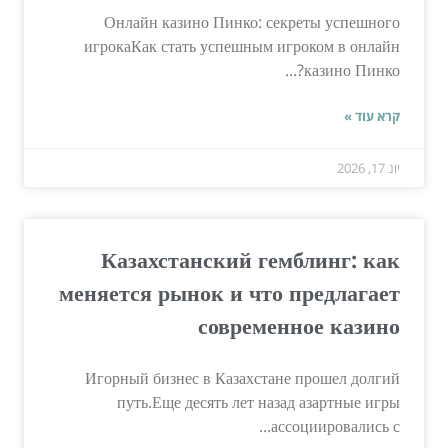
Онлайн казино Пинко: секреты успешного
игрокаКак стать успешным игроком в онлайн
казино Пинко?...
קרא עוד »
יונ 17, 2026
Казахстанский гемблинг: как
меняется рынок и что предлагает
современное казино
Игорный бизнес в Казахстане прошел долгий
путь.Еще десять лет назад азартные игры
ассоциировались с...