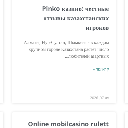
Pinko казино: честные
отзывы казахстанских
игроков
Алматы, Нур-Султан, Шымкент - в каждом
крупном городе Казахстана растет число
любителей азартных...
קרא עוד »
אוג 07, 2026
Online mobilcasino rulett