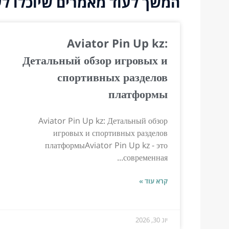
המשך לעוד מאמרים שיוכלו לעז
Aviator Pin Up kz:
Детальный обзор игровых и
спортивных разделов
платформы
Aviator Pin Up kz: Детальный обзор
игровых и спортивных разделов
платформыAviator Pin Up kz - это
современная...
קרא עוד »
יונ 30, 2026