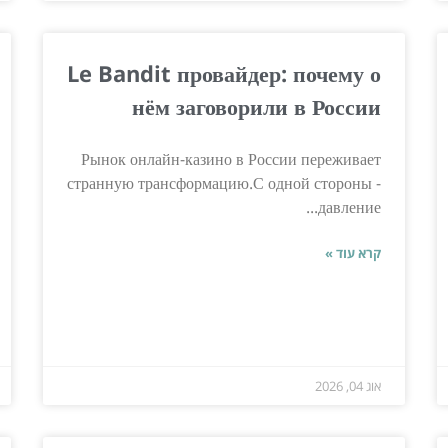
Le Bandit провайдер: почему о
нём заговорили в России
Рынок онлайн-казино в России переживает
странную трансформацию.С одной стороны -
давление...
קרא עוד »
אוג 04, 2026