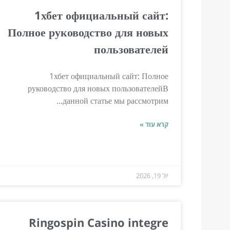
1хбет официальный сайт:
Полное руководство для новых
пользователей
1хбет официальный сайт: Полное
руководство для новых пользователейВ
данной статье мы рассмотрим...
קרא עוד »
יול 19, 2026
Ringospin Casino integre