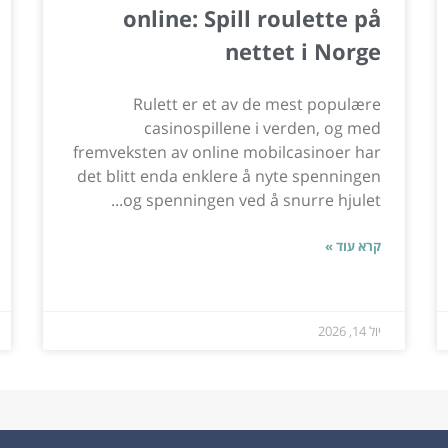
online: Spill roulette på
nettet i Norge
Rulett er et av de mest populære
casinospillene i verden, og med
fremveksten av online mobilcasinoer har
det blitt enda enklere å nyte spenningen
og spenningen ved å snurre hjulet...
קרא עוד »
יול 14, 2026