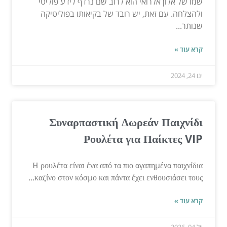
שמו של אלון אלרואי הוא לרוב שם נרדף לידע פוליטי
ולהצלחה. עם זאת, יש רובד של בקיאותו בפוליטיקה
שנותר...
קרא עוד »
ינו 24, 2024
Συναρπαστική Δωρεάν Παιχνίδι
Ρουλέτα για Παίκτες VIP
Η ρουλέτα είναι ένα από τα πιο αγαπημένα παιχνίδια
καζίνο στον κόσμο και πάντα έχει ενθουσιάσει τους...
קרא עוד »
יול 04, 2026