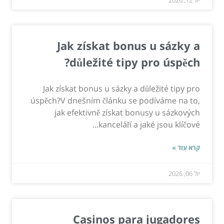
Jak získat bonus u sázky a
důležité tipy pro úspěch?
Jak získat bonus u sázky a důležité tipy pro
úspěch?V dnešním článku se podíváme na to,
jak efektivně získat bonusy u sázkových
kanceláří a jaké jsou klíčové...
קרא עוד »
יול 06, 2026
Casinos para jugadores