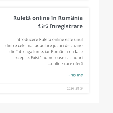
Ruletă online în România
fără înregistrare
Introducere Ruleta online este unul
dintre cele mai populare jocuri de cazino
din întreaga lume, iar România nu face
excepție. Există numeroase cazinouri
online care oferă...
קרא עוד »
יול 28, 2026