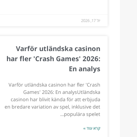
יול 17, 2026
Varför utländska casinon
har fler 'Crash Games' 2026:
En analys
Varför utländska casinon har fler 'Crash
Games' 2026: En analysUtländska
casinon har blivit kända för att erbjuda
en bredare variation av spel, inklusive det
populära spelet...
קרא עוד »