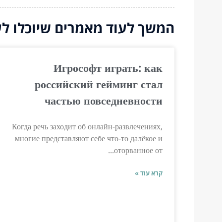
המשך לעוד מאמרים שיוכלו לעז
Игрософт играть: как
российский гейминг стал
частью повседневности
Когда речь заходит об онлайн-развлечениях,
многие представляют себе что-то далёкое и
оторванное от...
קרא עוד »