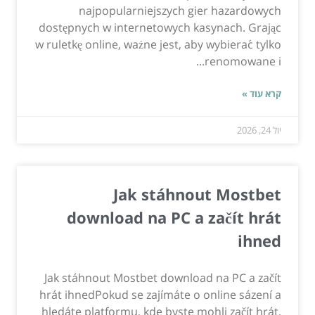
najpopularniejszych gier hazardowych
dostępnych w internetowych kasynach. Grając
w ruletkę online, ważne jest, aby wybierać tylko
renomowane i...
קרא עוד »
יול 24, 2026
Jak stáhnout Mostbet
download na PC a začít hrát
ihned
Jak stáhnout Mostbet download na PC a začít
hrát ihnedPokud se zajímáte o online sázení a
hledáte platformu, kde byste mohli začít hrát,