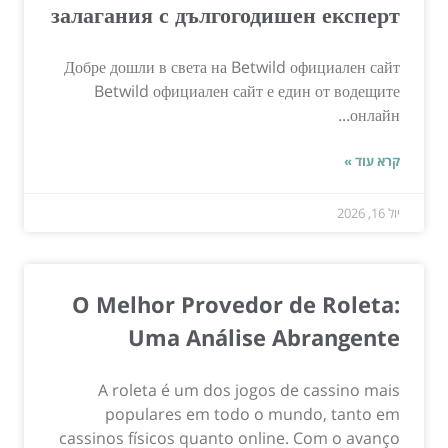
залагания с дългогодишен експерт
Добре дошли в света на Betwild официален сайт
Betwild официален сайт е един от водещите
онлайн...
קרא עוד »
יול 16, 2026
O Melhor Provedor de Roleta:
Uma Análise Abrangente
A roleta é um dos jogos de cassino mais
populares em todo o mundo, tanto em
cassinos físicos quanto online. Com o avanço