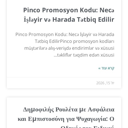
Pinco Promosyon Kodu: Necə
İşləyir və Harada Tətbiq Edilir
Pinco Promosyon Kodu: Necə İşləyir və Harada
Tətbiq EdilirPinco promosyon kodları
müştərilərə alış-verişdə endirimlər və xüsusi
təkliflər təqdim edən xüsusi...
קרא עוד »
יול 15, 2026
Δημοφιλής Ρουλέτα με Ασφάλεια
και Εμπιστοσύνη για Ψυχαγωγία: Ο
Οδηγός του Ειδικού