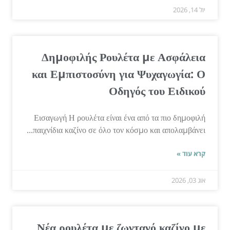
יול 14, 2026
Δημοφιλής Ρουλέτα με Ασφάλεια
και Εμπιστοσύνη για Ψυχαγωγία: Ο
Οδηγός του Ειδικού
Εισαγωγή Η ρουλέτα είναι ένα από τα πιο δημοφιλή
παιχνίδια καζίνο σε όλο τον κόσμο και απολαμβάνει...
קרא עוד »
אוג 03, 2026
Νέα ρουλέτα με ζωντανό καζίνο με