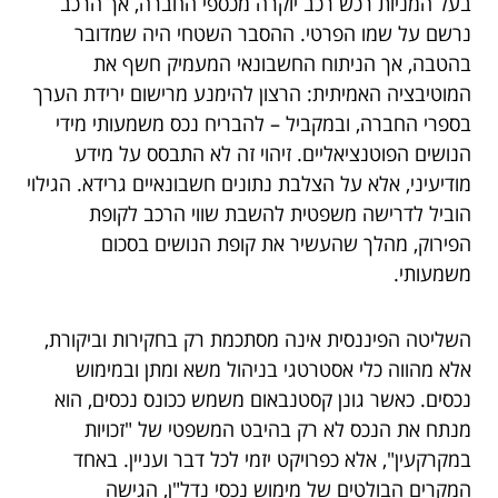
בעל המניות רכש רכב יוקרה מכספי החברה, אך הרכב
נרשם על שמו הפרטי. ההסבר השטחי היה שמדובר
בהטבה, אך הניתוח החשבונאי המעמיק חשף את
המוטיבציה האמיתית: הרצון להימנע מרישום ירידת הערך
בספרי החברה, ובמקביל – להבריח נכס משמעותי מידי
הנושים הפוטנציאליים. זיהוי זה לא התבסס על מידע
מודיעיני, אלא על הצלבת נתונים חשבונאיים גרידא. הגילוי
הוביל לדרישה משפטית להשבת שווי הרכב לקופת
הפירוק, מהלך שהעשיר את קופת הנושים בסכום
משמעותי.
השליטה הפיננסית אינה מסתכמת רק בחקירות וביקורת,
אלא מהווה כלי אסטרטגי בניהול משא ומתן ובמימוש
נכסים. כאשר גונן קסטנבאום משמש ככונס נכסים, הוא
מנתח את הנכס לא רק בהיבט המשפטי של "זכויות
במקרקעין", אלא כפרויקט יזמי לכל דבר ועניין. באחד
המקרים הבולטים של מימוש נכסי נדל"ן, הגישה