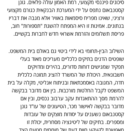
סיכונים פיננסי מקצועי, רמת האמון עולה פלאים. גונן
קסטנבאום נתפס על ידי המערכת הבנקאית כגורם מקצועי
ורציני, שאינו מפריח סיסמאות באוויר אלא מגבה את דבריו
בנתונים. אמינות זו היא המפתח להשגת "תספורות" חוב,
פריסת תשלומים והזרמת אשראי חדש לחברות בקשיים.
השילוב הבין-תחומי בא לידי ביטוי גם באולם בית המשפט.
שופטים הדנים בתיקים כלכליים מעריכים מאוד בעלי
תפקיד שמגישים דוחות סדורים, בהירים ומדויקים
חשבונאית. היכולת של המשרד להציג תמונה כלכלית
חדה, המגובה באסמכתאות ובניתוח אנליטי, מקלה על בית
המשפט לקבל החלטות מורכבות. בין אם מדובר בבקשה
להרמת מסך ההתאגדות עקב ערבוב נכסים, ובין אם
מדובר בבקשה לאישור מכר, הטיעונים של עו"ד גונן
קסטנבאום נשענים על יסודות מוצקים של עובדות
ומספרים. בתיקים של ליטיגציה מסחרית, יכולת זו
מאפשרת לקעקע חוות דעת של מומחים מטעם הצד