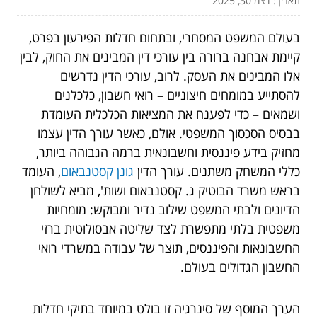
תאריך: דצמ 30, 2025
בעולם המשפט המסחרי, ובתחום חדלות הפירעון בפרט,
קיימת אבחנה ברורה בין עורכי דין המבינים את החוק, לבין
אלו המבינים את העסק. לרוב, עורכי הדין נדרשים
להסתייע במומחים חיצוניים – רואי חשבון, כלכלנים
ושמאים – כדי לפענח את המציאות הכלכלית העומדת
בבסיס הסכסוך המשפטי. אולם, כאשר עורך הדין עצמו
מחזיק בידע פיננסית וחשבונאית ברמה הגבוהה ביותר,
כללי המשחק משתנים. עורך הדין
גונן קסטנבאום
, העומד
בראש משרד הבוטיק ג. קסטנבאום ושות', מביא לשולחן
הדיונים ולבתי המשפט שילוב נדיר ומבוקש: מומחיות
משפטית בלתי מתפשרת לצד שליטה אבסולוטית ברזי
החשבונאות והפיננסים, תוצר של עבודה במשרדי רואי
החשבון הגדולים בעולם.
הערך המוסף של סינרגיה זו בולט במיוחד בתיקי חדלות