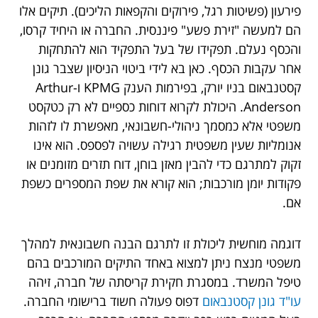
פירעון (פשיטות רגל, פירוקים והקפאות הליכים). תיקים אלו
הם למעשה "זירת פשע" פיננסית. החברה או היחיד קרסו,
והכסף נעלם. תפקידו של בעל התפקיד הוא להתחקות
אחר עקבות הכסף. כאן בא לידי ביטוי הניסיון שצבר גונן
קסטנבאום בניו יורק, בפירמות הענק KPMG ו-Arthur
Anderson. היכולת לקרוא דוחות כספיים לא רק כטקסט
משפטי אלא כמסמך ניהולי-חשבונאי, מאפשרת לו לזהות
אנומליות שעין משפטית רגילה עשויה לפספס. הוא אינו
זקוק למתרגם כדי להבין מאזן בוחן, דוח תזרים מזומנים או
פקודות יומן מורכבות; הוא קורא את שפת המספרים כשפת
אם.
דוגמה מוחשית ליכולת זו לתרגם הבנה חשבונאית למהלך
משפטי מנצח ניתן למצוא באחד התיקים המורכבים בהם
טיפל המשרד. במסגרת חקירת קריסתה של חברה, זיהה
עו"ד גונן קסטנבאום
דפוס פעולה חשוד ברישומי החברה.