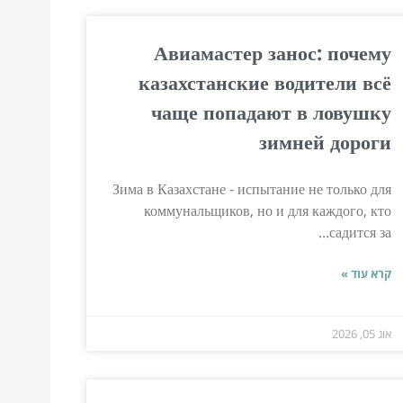
Авиамастер занос: почему
казахстанские водители всё
чаще попадают в ловушку
зимней дороги
Зима в Казахстане - испытание не только для
коммунальщиков, но и для каждого, кто
садится за...
קרא עוד »
אוג 05, 2026