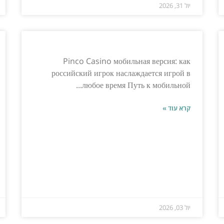
יול 31, 2026
Pinco Casino мобильная версия: как
российский игрок наслаждается игрой в
любое время Путь к мобильной...
קרא עוד »
יול 03, 2026