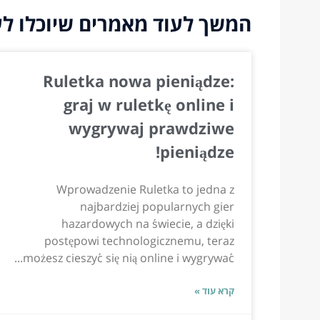
המשך לעוד מאמרים שיוכלו לעז
Ruletka nowa pieniądze:
graj w ruletkę online i
wygrywaj prawdziwe
pieniądze!
Wprowadzenie Ruletka to jedna z
najbardziej popularnych gier
hazardowych na świecie, a dzięki
postępowi technologicznemu, teraz
możesz cieszyć się nią online i wygrywać...
קרא עוד »