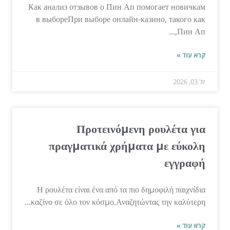
Как анализ отзывов о Пин Ап помогает новичкам
в выбореПри выборе онлайн-казино, такого как
Пин Ап,...
קרא עוד »
יול 03, 2026
Προτεινόμενη ρουλέτα για
πραγματικά χρήματα με εύκολη
εγγραφή
Η ρουλέτα είναι ένα από τα πιο δημοφιλή παιχνίδια
καζίνο σε όλο τον κόσμο.Αναζητώντας την καλύτερη...
קרא עוד »